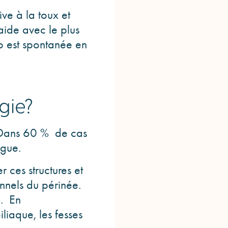
ve à la toux et
aide avec le plus
o est spontanée en
gie?
. Dans 60 % de cas
ngue.
r ces structures et
onnels du périnée.
e. En
liaque, les fesses