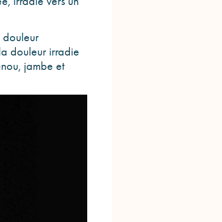
e, irradie vers un
a douleur
la douleur irradie
enou, jambe et