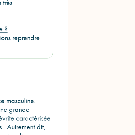
 très
e ?
tions reprendre
nce masculine.
une grande
évrite caractérisée
. Autrement dit,