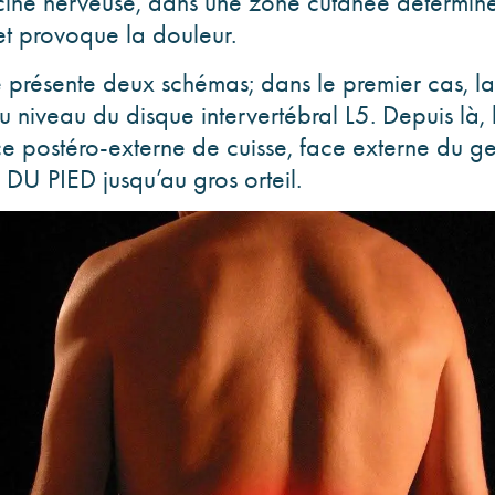
racine nerveuse, dans une zone cutanée déterminé
et provoque la douleur.
 présente deux schémas; dans le premier cas, l
u niveau du disque intervertébral L5. Depuis là, 
face postéro-externe de cuisse, face externe du g
DU PIED jusqu’au gros orteil.