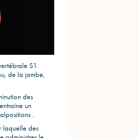
vertébrale S1.
nou, de la jambe,
minution des
entraîne un
lpositions .
r laquelle des
e administrer le