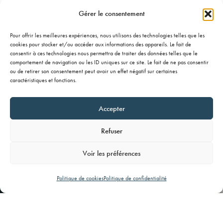
Gérer le consentement
Pour offrir les meilleures expériences, nous utilisons des technologies telles que les
cookies pour stocker et/ou accéder aux informations des appareils. Le fait de
consentir à ces technologies nous permettra de traiter des données telles que le
comportement de navigation ou les ID uniques sur ce site. Le fait de ne pas consentir
ou de retirer son consentement peut avoir un effet négatif sur certaines
caractéristiques et fonctions.
Accepter
Parce que la santé et la nature sont
Refuser
indissociables,
Voir les préférences
Medic Massage agit pour les deux.
PRENDRE RENDEZ-VOUS
Politique de cookies
Politique de confidentialité
Projets soutenus